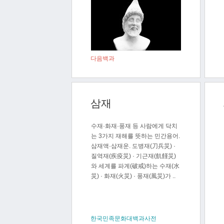
다음백과
삼재
수재·화재·풍재 등 사람에게 닥치
는 3가지 재해를 뜻하는 민간용어.
삼재액·삼재운. 도병재(刀兵災) ·
질역재(疾疫災) · 기근재(飢饉災)
와 세계를 파계(破戒)하는 수재(水
災) · 화재(火災) · 풍재(風災)가 ..
한국민족문화대백과사전