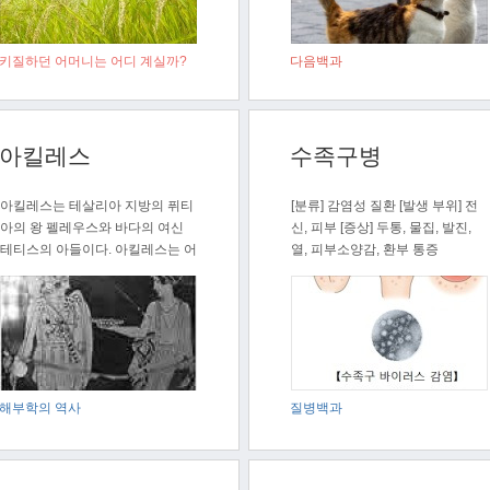
키질하던 어머니는 어디 계실까?
다음백과
아킬레스
수족구병
아킬레스는 테살리아 지방의 퓌티
[분류] 감염성 질환 [발생 부위] 전
아의 왕 펠레우스와 바다의 여신
신, 피부 [증상] 두통, 물집, 발진,
테티스의 아들이다. 아킬레스는 어
열, 피부소양감, 환부 통증
머니 테티..
해부학의 역사
질병백과