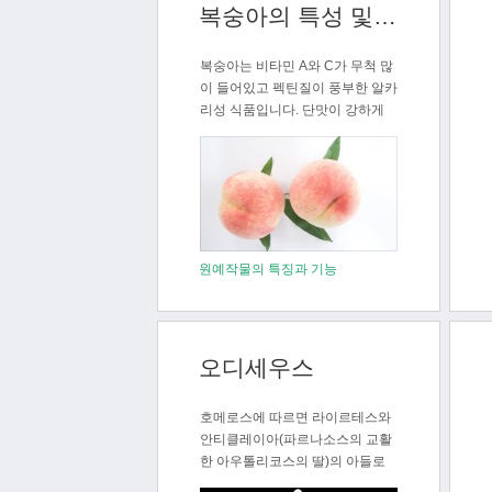
복숭아의 특성 및 영양학적 가치
복숭아는 비타민 A와 C가 무척 많
이 들어있고 펙틴질이 풍부한 알카
리성 식품입니다. 단맛이 강하게
느껴지..
원예작물의 특징과 기능
오디세우스
호메로스에 따르면 라이르테스와
안티클레이아(파르나소스의 교활
한 아우톨리코스의 딸)의 아들로
이타카의 왕이..