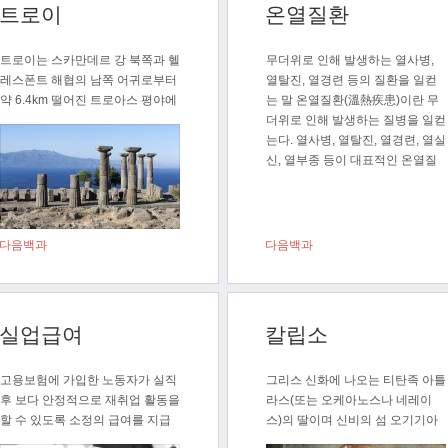
트로이
온열질환
트로이는 스카만데르 강 북쪽과 헬
무더위로 인해 발생하는 열사병,
레스폰트 해협의 남쪽 어귀로부터
열탈진, 열경련 등의 질환을 일컫
약 6.4km 떨어진 트로아스 평야에
는 말 온열질환(溫熱疾患)이란 무
있..
더위로 인해 발생하는 질병을 일컫
는다. 열사병, 열탈진, 열경련, 열실
신, 열부종 등이 대표적인 온열질
환에 해당한다..
다음백과
다음백과
실업급여
칼립소
고용보험에 가입한 노동자가 실직
그리스 신화에 나오는 티탄족 아틀
후 보다 안정적으로 재취업 활동을
라스(또는 오케아노스나 네레이
할 수 있도록 소정의 급여를 지급
스)의 딸이며 신비의 섬 오기기아
하는 ..
의 요정. ..