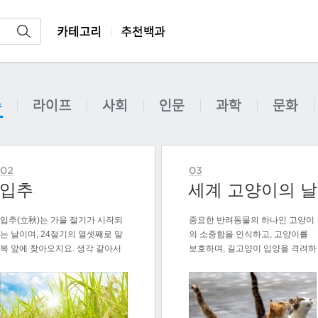
검색
카테고리
추천백과
라이프
사회
인문
과학
문화
입추
세계 고양이의 날
입추(立秋)는 가을 절기가 시작되
중요한 반려동물의 하나인 고양이
는 날이며, 24절기의 열셋째로 말
의 소중함을 인식하고, 고양이를
복 앞에 찾아오지요. 생각 같아서
보호하며, 길고양이 입양을 격려하
는 말..
기 위해 ..