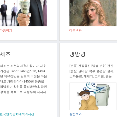
다음백과
다음백과
세조
냉방병
세조는 조선의 제7대 왕이다. 재위
[분류] 건강증진 [발생 부위] 전신
기간은 1455~1468년으로, 1453
[증상] 권태감, 복부 불편감, 설사,
년 계유정난을 일으켜 국정을 마음
소화불량, 재채기, 코막힘, 콧물
대로 처리하다가 1455년 단종을
핍박하여 왕위를 물려받았다. 왕권
강화를 목적으로 의정부의 서사제
를 폐..
한국민족문화대백과사전
질병백과