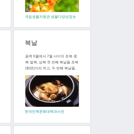
국립생물자원관 생물다양성정보
복날
음력 6월에서 7월 사이의 초복·중
복·말복, 삼복 첫 번째 복날을 초복
(初伏)이라 하고, 두 번째 복날을..
한국민족문화대백과사전